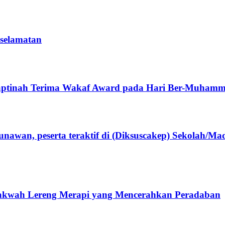
eselamatan
aptinah Terima Wakaf Award pada Hari Ber-Muhamm
wan, peserta teraktif di (Diksuscakep) Sekolah/M
kwah Lereng Merapi yang Mencerahkan Peradaban