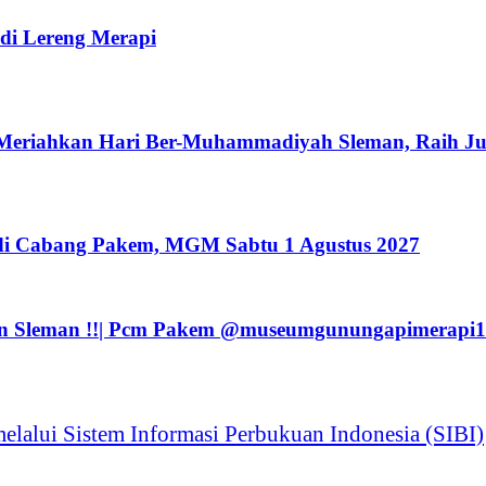
i Lereng Merapi
eriahkan Hari Ber-Muhammadiyah Sleman, Raih Juar
i Cabang Pakem, MGM Sabtu 1 Agustus 2027
 Sleman !!| Pcm Pakem ‪@museumgunungapimerapi1
alui Sistem Informasi Perbukuan Indonesia (SIBI)