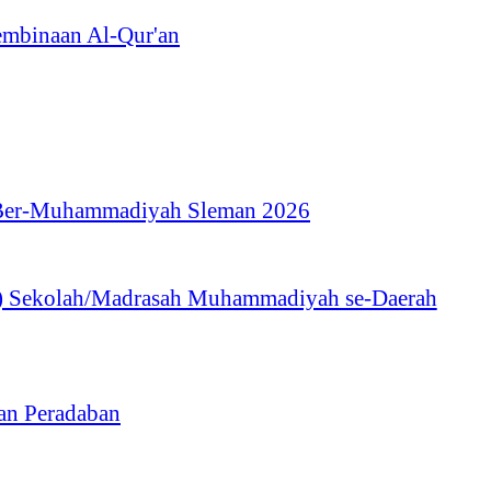
embinaan Al-Qur'an
i Ber-Muhammadiyah Sleman 2026
p) Sekolah/Madrasah Muhammadiyah se-Daerah
an Peradaban