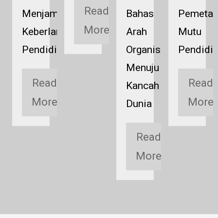
Read
Menjamin
Bahas
Pemeta
More
Keberlanjutan
Arah
Mutu
Pendidikan
Organisasi
Pendidi
mmadiyah
Menuju
Read
Read
n
Kancah
More
More
Dunia
d
Read
e
More