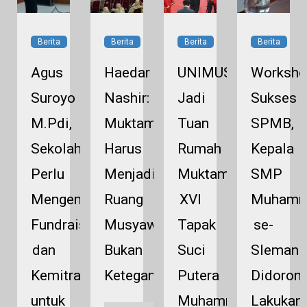
Berita
Berita
Berita
Berita
Agus
Haedar
UNIMUS
Worksho
Suroyo
Nashir:
Jadi
Sukses
M.Pdi,
Muktamar
Tuan
SPMB,
Sekolah
Harus
Rumah
Kepala
madiyah,
Perlu
Menjadi
Muktamar
SMP
Mengembangkan
Ruang
XVI
Muhamm
tinah
Fundraising
Musyawarah,
Tapak
se-
a
dan
Bukan
Suci
Sleman
Kemitraan
Ketegangan
Putera
Didoron
untuk
Muhammadiyah,
Lakukan