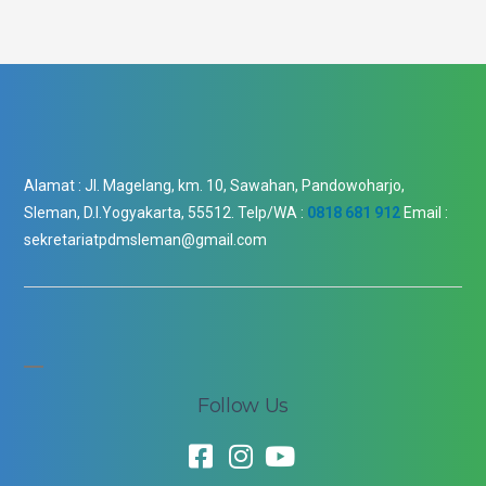
Alamat :
Jl. Magelang, km. 10, Sawahan, Pandowoharjo,
Sleman, D.I.Yogyakarta, 55512.
Telp/WA :
0818 681 912
Email :
sekretariatpdmsleman@gmail.com
Follow Us