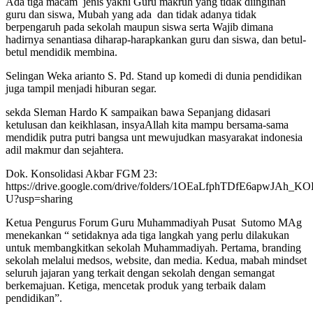
Ada tiga macam jenis yakni Guru makruh yang tidak diinginan
guru dan siswa, Mubah yang ada dan tidak adanya tidak
berpengaruh pada sekolah maupun siswa serta Wajib dimana
hadirnya senantiasa diharap-harapkankan guru dan siswa, dan betul-
betul mendidik membina.
Selingan Weka arianto S. Pd. Stand up komedi di dunia pendidikan
juga tampil menjadi hiburan segar.
sekda Sleman Hardo K sampaikan bawa Sepanjang didasari
ketulusan dan keikhlasan, insyaAllah kita mampu bersama-sama
mendidik putra putri bangsa unt mewujudkan masyarakat indonesia
adil makmur dan sejahtera.
Dok. Konsolidasi Akbar FGM 23:
https://drive.google.com/drive/folders/1OEaLfphTDfE6apwJAh_K
U?usp=sharing
Ketua Pengurus Forum Guru Muhammadiyah Pusat Sutomo MAg
menekankan “ setidaknya ada tiga langkah yang perlu dilakukan
untuk membangkitkan sekolah Muhammadiyah. Pertama, branding
sekolah melalui medsos, website, dan media. Kedua, mabah mindset
seluruh jajaran yang terkait dengan sekolah dengan semangat
berkemajuan. Ketiga, mencetak produk yang terbaik dalam
pendidikan”.