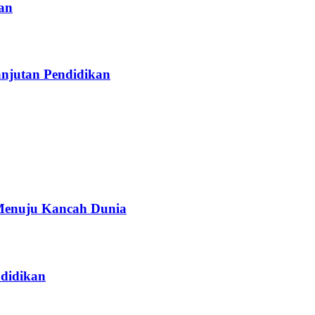
an
njutan Pendidikan
Menuju Kancah Dunia
didikan