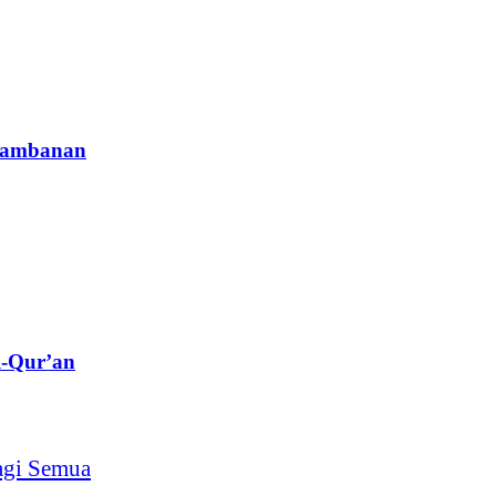
Prambanan
l-Qur’an
agi Semua