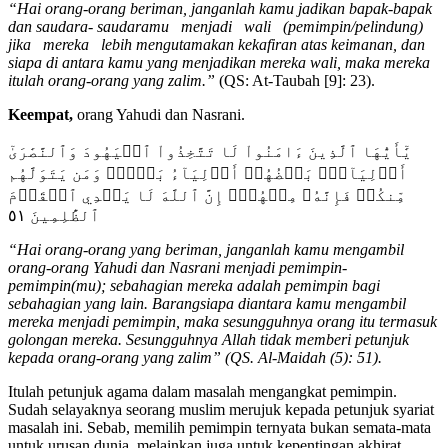
“Hai orang-orang beriman, janganlah kamu jadikan bapak-bapak
dan saudara- saudaramu menjadi wali (pemimpin/pelindung)
jika mereka lebih mengutamakan kekafiran atas keimanan, dan
siapa di antara kamu yang menjadikan mereka wali, maka mereka
itulah orang-orang yang zalim.”
(QS: At-Taubah [9]: 23).
Keempat,
orang Yahudi dan Nasrani.
يَٰٓأَيُّهَا ٱلَّذِينَ ءَامَنُواْ لَا تَتَّخِذُواْ ٱلۡيَهُودَ وَٱلنَّصَٰرَىٰٓ
أَوۡلِيَآءَۘ بَعۡضُهُمۡ أَوۡلِيَآءُ بَعۡضٖۚ وَمَن يَتَوَلَّهُم
مِّنكُمۡ فَإِنَّهُۥ مِنۡهُمۡۗ إِنَّ ٱللَّهَ لَا يَهۡدِي ٱلۡقَوۡمَ
ٱلظَّٰلِمِينَ ٥١
“Hai orang-orang yang beriman, janganlah kamu mengambil
orang-orang Yahudi dan Nasrani menjadi pemimpin-
pemimpin(mu); sebahagian mereka adalah pemimpin bagi
sebahagian yang lain. Barangsiapa diantara kamu mengambil
mereka menjadi pemimpin, maka sesungguhnya orang itu termasuk
golongan mereka. Sesungguhnya Allah tidak memberi petunjuk
kepada orang-orang yang zalim” (QS. Al-Maidah (5): 51).
Itulah petunjuk agama dalam masalah mengangkat pemimpin.
Sudah selayaknya seorang muslim merujuk kepada petunjuk syariat
masalah ini. Sebab, memilih pemimpin ternyata bukan semata-mata
untuk urusan dunia, melainkan juga untuk kepentingan akhirat.