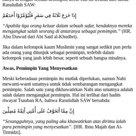
Rasulullah SAW:
إِذَا خَرَجَ ثَلَاثَةٌ فِي سَفَرٍ فَلْيُؤَمَّرُوْا أَحَدَهُمْ
“Apabila tiga orang keluar dalam sebuah safar, hendaknya mereka
mengangkat salah seorang di antaranya sebagai pemimpin.”
(HR.
Abu Dawud dari Abi Said al-Khudhri).
Jika dalam kelompok kaum Muslimin yang sangat sedikit pun perlu
ada orang yang ditunjuk sebagai pemimpin, terlebih dalam
kelompok yang jauh lebih besar, seperti sebuah bangsa misalnya.
Awas, Pemimpin Yang Menyesatkan
Meski keberadaan pemimpin itu mutlak diperlukan, namun Nabi
mewanti-wanti umatnya untuk tidak sembarangan mengangkat
pemimpin. Salah satu yang dikhawatirkan Nabi atas umatnya adalah
salah dalam mengangkat pemimpin. Hal ini terlihat dari hadits
riwayat Tsauban RA, bahwa Rasulullah SAW bersabda:
إِنَّ مِمَّا أَتَخَوَّفُ عَلَى أُمَّتِي أَئِمَّةً مُضِلِّينَ
“Sesungguhnya, yang paling aku khawatirkan atas dirimu ialah
para pemimpin yang menyesatkan”.
[HR. Ibnu Majah dan At-
Tirmidzi].