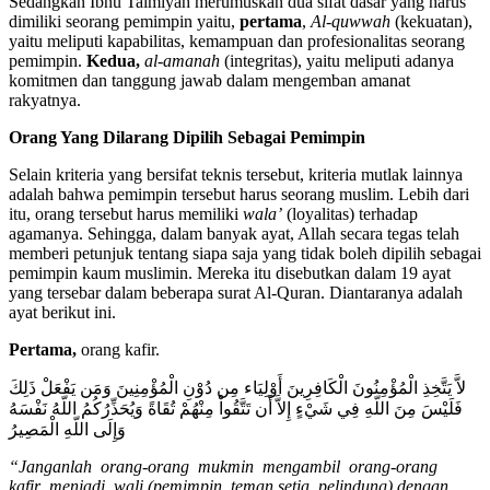
Sedangkan Ibnu Taimiyah merumuskan dua sifat dasar yang harus
dimiliki seorang pemimpin yaitu,
pertama
,
Al-quwwah
(kekuatan),
yaitu meliputi kapabilitas, kemampuan dan profesionalitas seorang
pemimpin.
Kedua,
al-amanah
(integritas), yaitu meliputi adanya
komitmen dan tanggung jawab dalam mengemban amanat
rakyatnya.
Orang Yang Dilarang Dipilih Sebagai Pemimpin
Selain kriteria yang bersifat teknis tersebut, kriteria mutlak lainnya
adalah bahwa pemimpin tersebut harus seorang muslim. Lebih dari
itu, orang tersebut harus memiliki
wala’
(loyalitas) terhadap
agamanya. Sehingga, dalam banyak ayat, Allah secara tegas telah
memberi petunjuk tentang siapa saja yang tidak boleh dipilih sebagai
pemimpin kaum muslimin. Mereka itu disebutkan dalam 19 ayat
yang tersebar dalam beberapa surat Al-Quran. Diantaranya adalah
ayat berikut ini.
Pertama,
orang kafir.
لاَّ يَتَّخِذِ الْمُؤْمِنُونَ الْكَافِرِينَ أَوْلِيَاء مِن دُوْنِ الْمُؤْمِنِينَ وَمَن يَفْعَلْ ذَلِكَ
فَلَيْسَ مِنَ اللّهِ فِي شَيْءٍ إِلاَّ أَن تَتَّقُواْ مِنْهُمْ تُقَاةً وَيُحَذِّرُكُمُ اللّهُ نَفْسَهُ
وَإِلَى اللّهِ الْمَصِيرُ
“Janganlah orang-orang mukmin mengambil orang-orang
kafir menjadi wali (pemimpin, teman setia, pelindung) dengan