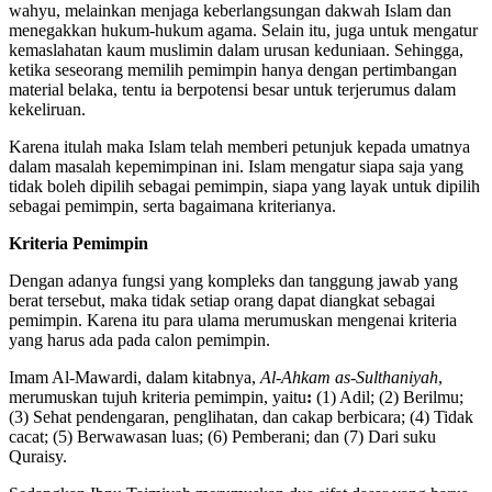
wahyu, melainkan menjaga keberlangsungan dakwah Islam dan
menegakkan hukum-hukum agama. Selain itu, juga untuk mengatur
kemaslahatan kaum muslimin dalam urusan keduniaan. Sehingga,
ketika seseorang memilih pemimpin hanya dengan pertimbangan
material belaka, tentu ia berpotensi besar untuk terjerumus dalam
kekeliruan.
Karena itulah maka Islam telah memberi petunjuk kepada umatnya
dalam masalah kepemimpinan ini. Islam mengatur siapa saja yang
tidak boleh dipilih sebagai pemimpin, siapa yang layak untuk dipilih
sebagai pemimpin, serta bagaimana kriterianya.
Kriteria Pemimpin
Dengan adanya fungsi yang kompleks dan tanggung jawab yang
berat tersebut, maka tidak setiap orang dapat diangkat sebagai
pemimpin. Karena itu para ulama merumuskan mengenai kriteria
yang harus ada pada calon pemimpin.
Imam Al-Mawardi, dalam kitabnya,
Al-Ahkam as-Sulthaniyah
,
merumuskan tujuh kriteria pemimpin, yaitu
:
(1) Adil; (2) Berilmu;
(3) Sehat pendengaran, penglihatan, dan cakap berbicara; (4) Tidak
cacat; (5) Berwawasan luas; (6) Pemberani; dan (7) Dari suku
Quraisy.