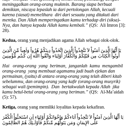
meninggalkan orang-orang mukmin. Barang siapa berbuat
demikian, niscaya lepaslah ia dari pertolongan Allah, kecuali
karena (siasat) memelihara diri dari sesuatu yang ditakuti dari
mereka. Dan Allah memperingatkan kamu terhadap diri (siksa)-
Nya, dan hanya kepada Allah kamu kembali.”
(QS: Ali Imron [3]:
28).
Kedua,
orang yang menjadikan agama Allah sebagai olok-olok.
يَا أَيُّهَا الَّذِينَ آمَنُواْ لاَ تَتَّخِذُواْ الَّذِينَ اتَّخَذُواْ دِينَكُمْ هُزُواً وَلَعِباً مِّنَ الَّذِينَ
أُوتُواْ الْكِتَابَ مِن قَبْلِكُمْ وَالْكُفَّارَ أَوْلِيَاء وَاتَّقُواْ اللّهَ إِن كُنتُم مُّؤْمِنِينَ
Hai orang-orang yang beriman, janganlah kamu mengambil
orang-orang yang membuat agamamu jadi buah ejekan dan
permainan, (yaitu) di antara orang-orang yang telah diberi kitab
sebelummu, dan orang-orang yang kafir (orang-orang musyrik)
sebagai wali (pemimpin). Dan bertakwalah kepada Allah jika
kamu betul-betul orang-orang yang beriman.”
(QS: Al-Ma’aidah
(5): 57).
Ketiga,
orang yang memiliki loyalitas kepada kekafiran.
يَا أَيُّهَا الَّذِينَ آمَنُواْ لاَ تَتَّخِذُواْ آبَاءكُمْ وَإِخْوَانَكُمْ أَوْلِيَاء إَنِ اسْتَحَبُّواْ الْكُفْرَ
عَلَى الإِيمَانِ وَمَن يَتَوَلَّهُم مِّنكُمْ فَأُوْلَـئِكَ هُمُ الظَّالِمُونَ