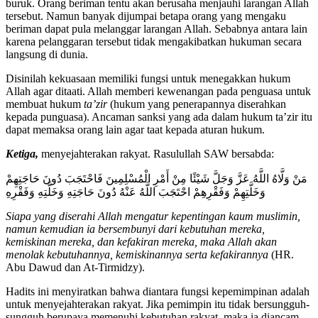
buruk. Orang beriman tentu akan berusaha menjauhi larangan Allah
tersebut. Namun banyak dijumpai betapa orang yang mengaku
beriman dapat pula melanggar larangan Allah. Sebabnya antara lain
karena pelanggaran tersebut tidak mengakibatkan hukuman secara
langsung di dunia.
Disinilah kekuasaan memiliki fungsi untuk menegakkan hukum
Allah agar ditaati. Allah memberi kewenangan pada penguasa untuk
membuat hukum
ta’zir
(hukum yang penerapannya diserahkan
kepada punguasa). Ancaman sanksi yang ada dalam hukum ta’zir itu
dapat memaksa orang lain agar taat kepada aturan hukum.
Ketiga,
menyejahterakan rakyat. Rasulullah SAW bersabda:
مَنْ وَلَّاهُ اللَّهُ عَزَّ وَجَلَّ شَيْئًا مِنْ أَمْرِ الْمُسْلِمِينَ فَاحْتَجَبَ دُونَ حَاجَتِهِمْ
وَخَلَّتِهِمْ وَفَقْرِهِمْ احْتَجَبَ اللَّهُ عَنْهُ دُونَ حَاجَتِهِ وَخَلَّتِهِ وَفَقْرِهِ
Siapa
yang diserahi
A
llah mengatur kepentingan kaum muslimin,
namun
kem
u
dian ia
bersembunyi dari kebutuhan mereka,
kemiskinan mereka, dan kefakiran mereka
, maka
A
llah akan
menolak
kebutuhannya, kemiskinannya serta kefakirannya
(HR.
Abu Dawud dan At-Tirmidzy).
Hadits ini menyiratkan bahwa diantara fungsi kepemimpinan adalah
untuk menyejahterakan rakyat. Jika pemimpin itu tidak bersungguh-
sungguh berupaya memenuhi kebutuhan rakyat, maka ia diancam