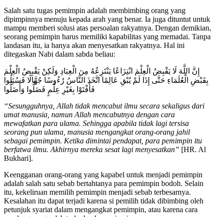
Salah satu tugas pemimpin adalah membimbing orang yang
dipimpinnya menuju kepada arah yang benar. Ia juga dituntut untuk
mampu memberi solusi atas persoalan rakyatnya. Dengan demikian,
seorang pemimpin harus memiliki kapabilitas yang memadai. Tanpa
landasan itu, ia hanya akan menyesatkan rakyatnya. Hal ini
ditegaskan Nabi dalam sabda beliau:
إِنَّ اللَّهَ لَا يَقْبِضُ الْعِلْمَ انْتِزَاعًا يَنْتَزِعُهُ مِنَ الْعِبَادِ وَلَكِنْ يَقْبِضُ الْعِلْمَ
بِقَبْضِ الْعُلَمَاءِ حَتَّى إِذَا لَمْ يُبْقِ عَالِمًا اتَّخَذَ النَّاسُ رُءُوسًا جُهَّالًا فَسُئِلُوا
فَأَفْتَوْا بِغَيْرِ عِلْمٍ فَضَلُّوا وَأَضَلُّوا
“Sesungguhnya, Allah tidak mencabut ilmu secara sekaligus dari
umat manusia, namun Allah mencabutnya dengan cara
mewafatkan para ulama. Sehingga apabila tidak lagi tersisa
seorang pun ulama, manusia mengangkat orang-orang jahil
sebagai pemimpin.
Ketika dimintai pendapat, para pemimpin itu
berfatwa ilmu. Akhirnya mereka sesat lagi menyesatkan”
[HR. Al
Bukhari].
Keengganan orang-orang yang kapabel untuk menjadi pemimpin
adalah salah satu sebab bertahtanya para pemimpin bodoh. Selain
itu, kekeliruan memilih pemimpin menjadi sebab terbesarnya.
Kesalahan itu dapat terjadi karena si pemilih tidak dibimbing oleh
petunjuk syariat dalam mengangkat pemimpin, atau karena cara