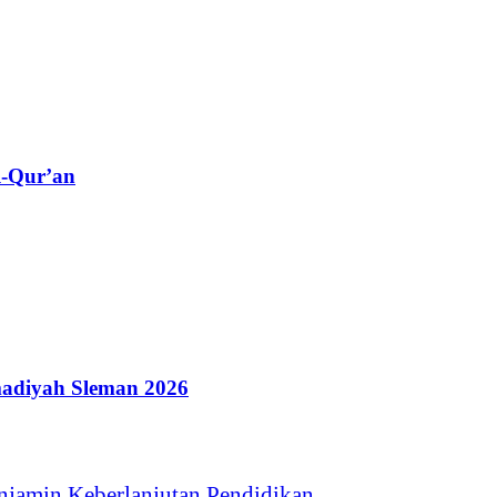
l-Qur’an
adiyah Sleman 2026
jamin Keberlanjutan Pendidikan