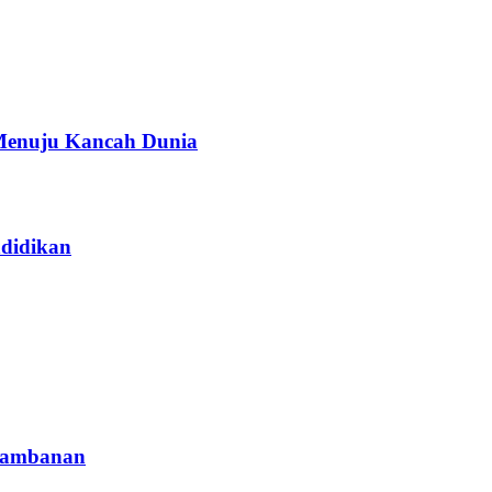
Menuju Kancah Dunia
didikan
Prambanan