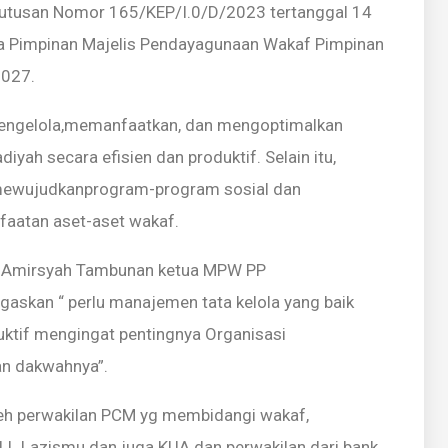
utusan Nomor 165/KEP/I.0/D/2023 tertanggal 14
a Pimpinan Majelis Pendayagunaan Wakaf Pimpinan
027.
 mengelola,memanfaatkan, dan mengoptimalkan
yah secara efisien dan produktif. Selain itu,
 mewujudkanprogram-program sosial dan
aatan aset-aset wakaf.
n Amirsyah Tambunan ketua MPW PP
skan “ perlu manajemen tata kelola yang baik
ktif mengingat pentingnya Organisasi
an dakwahnya”.
leh perwakilan PCM yg membidangi wakaf,
LL Lazismu dan juga KUA dan perwakilan dari bank