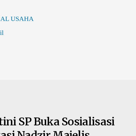
AL USAHA
il
ini SP Buka Sosialisasi
si Nadzir Majelis