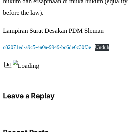
hukum dan ersapmaan di muka hukum (equality
before the law).
Lampiran Surat Desakan PDM Sleman
c82071ed-a9c5-4a0a-9949-bc6de6c30f3e
Unduh
Leave a Replay