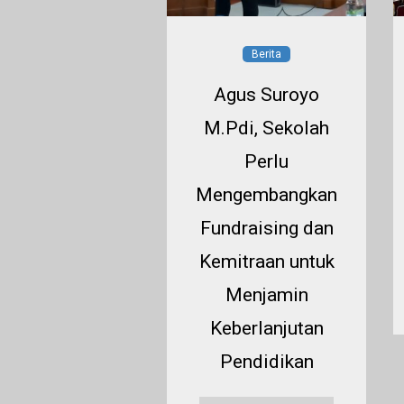
Berita
Berita
af Rp6 Miliar
Agus Suroyo
untuk
M.Pdi, Sekolah
hammadiyah,
Perlu
. Supraptinah
Mengembangkan
erima Wakaf
Fundraising dan
rd pada Hari
Kemitraan untuk
Ber-
Menjamin
hammadiyah
Keberlanjutan
leman 2026
Pendidikan