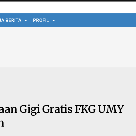
A BERITA
PROFIL
saan Gigi Gratis FKG UMY
n