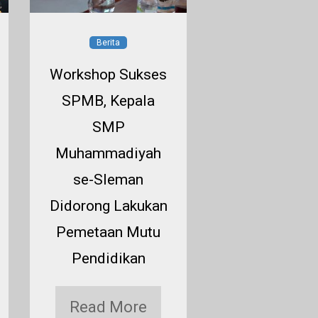
Berita
Berita
Workshop Sukses
BKS SM
SPMB, Kepala
Muhammadi
SMP
se-Sleman Pe
Muhammadiyah
Strategi S
se-Sleman
Melalui Anal
Didorong Lakukan
Sosial Seko
Pemetaan Mutu
Read Mor
Pendidikan
Read More