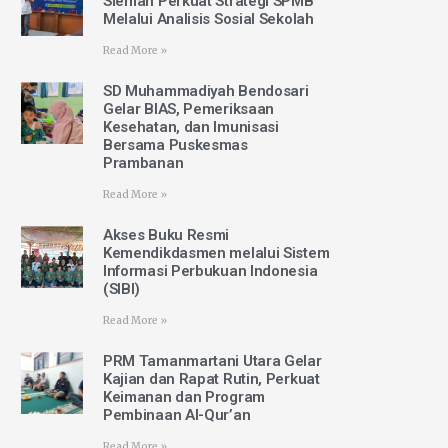
Sleman Perkuat Strategi SPMB
Melalui Analisis Sosial Sekolah
Read More »
SD Muhammadiyah Bendosari
Gelar BIAS, Pemeriksaan
Kesehatan, dan Imunisasi
Bersama Puskesmas
Prambanan
Read More »
Akses Buku Resmi
Kemendikdasmen melalui Sistem
Informasi Perbukuan Indonesia
(SIBI)
Read More »
PRM Tamanmartani Utara Gelar
Kajian dan Rapat Rutin, Perkuat
Keimanan dan Program
Pembinaan Al-Qur’an
Read More »