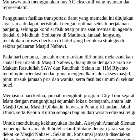
Munawwarah menggunakan bus AC eksekutif yang nyaman dan
representatif.
Penggunaan fasilitas transportasi darat yang memadai ini ditujukan
agar jamaah dapat beristirahat dengan optimal setelah perjalanan
panjang, sehingga kondisi fisik tetap prima saat memasuki agenda
ibadah di Madinah. Setibanya di Madinah, jamaah langsung
melakukan proses check-in di hotel yang berlokasi strategis di
sekitar pelataran Masjid Nabawi.
Pada hari pertama, jamaah memfokuskan diri untuk melaksanakan
shalat berjamaah di Masjid Nabawi, dilanjutkan dengan ziarah ke
Makam Rasulullah SAW dan Raudhah. Selain itu, HM Riyanto
memimpin orientasi medan guna mengenalkan jalur akses masjid,
pintu masuk jamaah pria dan wanita, serta fasilitas umum di sekitar
hotel.
Memasuki hari kedua, jamaah mengikuti program City Tour sejarah
Islam dengan mengunjungi sejumlah lokasi bersejarah, antara lain
Masjid Quba, Masjid Qiblatain, kawasan Perang Khandaq, Jabal
Uhud, serta Kebun Kurma sebagai bagian dari wisata edukasi religi.
Untuk mendukung kekhusyukan ibadah, Aisyiyah Amanah Sleman
menempatkan jamaah di hotel setaraf bintang dengan jarak sangat
dekat ke Masjid Nabawi. Selain itu, konsumsi jamaah disediakan
dalam bentuk prasmanan dengan menu bercita rasa nusantara guna