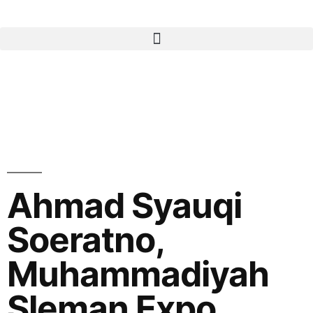
Ahmad Syauqi
Soeratno,
Muhammadiyah
Sleman Expo