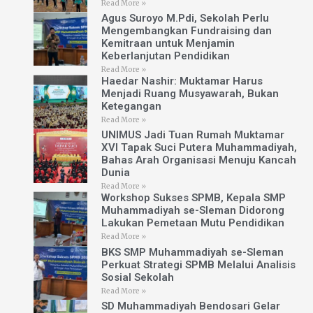
Read More »
Agus Suroyo M.Pdi, Sekolah Perlu
Mengembangkan Fundraising dan
Kemitraan untuk Menjamin
Keberlanjutan Pendidikan
Read More »
Haedar Nashir: Muktamar Harus
Menjadi Ruang Musyawarah, Bukan
Ketegangan
Read More »
UNIMUS Jadi Tuan Rumah Muktamar
XVI Tapak Suci Putera Muhammadiyah,
Bahas Arah Organisasi Menuju Kancah
Dunia
Read More »
Workshop Sukses SPMB, Kepala SMP
Muhammadiyah se-Sleman Didorong
Lakukan Pemetaan Mutu Pendidikan
Read More »
BKS SMP Muhammadiyah se-Sleman
Perkuat Strategi SPMB Melalui Analisis
Sosial Sekolah
Read More »
SD Muhammadiyah Bendosari Gelar