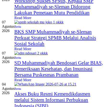
Workshop Sukses SPMB, Kepala SMP
Muhammadiyah se-Sleman Didorong
Lakukan Pemetaan Mutu Pendidikan
Read More
07
Agustus
Berita
2026
BKS SMP Muhammadiyah se-Sleman
Perkuat Strategi SPMB Melalui Analisis
Sosial Sekolah
Read More
07
Agustus
Berita
2026
SD Muhammadiyah Bendosari Gelar BIAS,
Pemeriksaan Kesehatan, dan Imunisasi
Bersama Puskesmas Prambanan
Read More
04
Agustus
Berita
2026
Akses Buku Resmi Kemendikdasmen
melalui Sistem Informasi Perbukuan
Indonesia (SIBI)