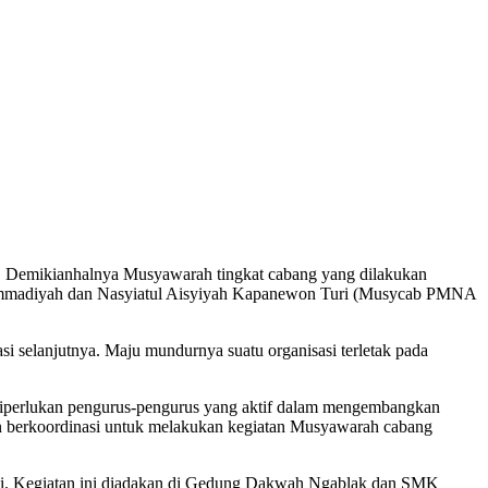
i. Demikianhalnya Musyawarah tingkat cabang yang dilakukan
mmadiyah dan Nasyiatul Aisyiyah Kapanewon Turi (Musycab PMNA
i selanjutnya. Maju mundurnya suatu organisasi terletak pada
u diperlukan pengurus-pengurus yang aktif dalam mengembangkan
 berkoordinasi untuk melakukan kegiatan Musyawarah cabang
gi. Kegiatan ini diadakan di Gedung Dakwah Ngablak dan SMK