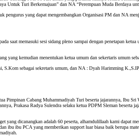
a Untuk Turi Berkemajuan” dan NA “Perempuan Muda Berdaya untu
tuk pengurus yang dapat mengembangkan Organisasi PM dan NA menjad
da saat memasuki sesi sidang pleno sampai dengan penetapan ketua 
 orang yang kemudian menentukan ketua umum dan sekertaris umum seba
i, S.Kom sebagai sekretaris umum, dan NA : Dyah Harimming K.,S.IP
 Pimpinan Cabang Muhammadiyah Turi beserta jajarannya, Ibu Sri Wina
nya, Prakasa Radya Sulendra selaku ketua PDPM Sleman beserta jajaran
et yang dicanangkan adalah 60 peserta, alhamdulillaah kami dapat menj
an ibu ibu PCA yang memberikan support luar biasa baik berupa mat
madiyah.