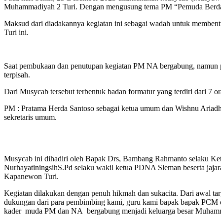
Muhammadiyah 2 Turi. Dengan mengusung tema PM “Pemuda Berday
Maksud dari diadakannya kegiatan ini sebagai wadah untuk memben
Turi ini.
Saat pembukaan dan penutupan kegiatan PM NA bergabung, namun pa
terpisah.
Dari Musycab tersebut terbentuk badan formatur yang terdiri dari 7
PM : Pratama Herda Santoso sebagai ketua umum dan Wishnu Ariadh
sekretaris umum.
Musycab ini dihadiri oleh Bapak Drs, Bambang Rahmanto selaku Ketua
NurhayatiningsihS.Pd selaku wakil ketua PDNA Sleman beserta jajaran
Kapanewon Turi.
Kegiatan dilakukan dengan penuh hikmah dan sukacita. Dari awal targ
dukungan dari para pembimbing kami, guru kami bapak bapak PCM d
kader muda PM dan NA bergabung menjadi keluarga besar Muham