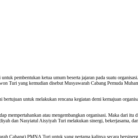
i untuk pembentukan ketua umum beserta jajaran pada suatu organisas
won Turi yang kemudian disebut Musyawarah Cabang Pemuda Muha
 bertujuan untuk melakukan rencana kegiatan demi kemajuan organisas
terhadap mempertahankan atau mengembangkan organisasi. Maka dari it
 dan Nasyiatul Aisyiyah Turi melakukan sinergi, bekerjasama, dan
rah Cabang) PMNA Turi untuk yang pertama kalinya secara bersiner