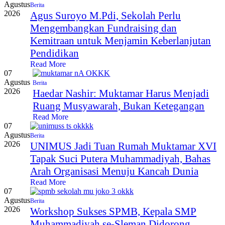
Agustus
Berita
2026
Agus Suroyo M.Pdi, Sekolah Perlu
Mengembangkan Fundraising dan
Kemitraan untuk Menjamin Keberlanjutan
Pendidikan
Read More
07
Agustus
Berita
2026
Haedar Nashir: Muktamar Harus Menjadi
Ruang Musyawarah, Bukan Ketegangan
Read More
07
Agustus
Berita
2026
UNIMUS Jadi Tuan Rumah Muktamar XVI
Tapak Suci Putera Muhammadiyah, Bahas
Arah Organisasi Menuju Kancah Dunia
Read More
07
Agustus
Berita
2026
Workshop Sukses SPMB, Kepala SMP
Muhammadiyah se-Sleman Didorong