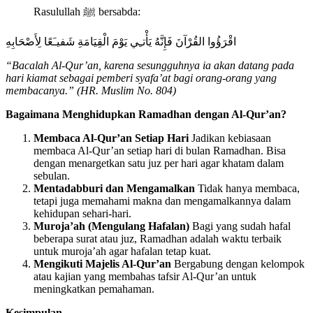
Rasulullah ﷺ bersabda:
اقْرَؤُوا القُرْآنَ فَإِنَّهُ يَأْتـِي يَوْمَ الْقِيَامَةِ شَفيـَعًا لِأَصْحَابِهِ
“Bacalah Al-Qur’an, karena sesungguhnya ia akan datang pada
hari kiamat sebagai pemberi syafa’at bagi orang-orang yang
membacanya.” (HR. Muslim No. 804)
Bagaimana Menghidupkan Ramadhan dengan Al-Qur’an?
Membaca Al-Qur’an Setiap Hari
Jadikan kebiasaan
membaca Al-Qur’an setiap hari di bulan Ramadhan. Bisa
dengan menargetkan satu juz per hari agar khatam dalam
sebulan.
Mentadabburi dan Mengamalkan
Tidak hanya membaca,
tetapi juga memahami makna dan mengamalkannya dalam
kehidupan sehari-hari.
Muroja’ah (Mengulang Hafalan)
Bagi yang sudah hafal
beberapa surat atau juz, Ramadhan adalah waktu terbaik
untuk muroja’ah agar hafalan tetap kuat.
Mengikuti Majelis Al-Qur’an
Bergabung dengan kelompok
atau kajian yang membahas tafsir Al-Qur’an untuk
meningkatkan pemahaman.
Kesimpulan