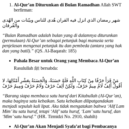
Al-Qur’an Diturunkan di Bulan Ramadhan
Allah SWT
berfirman:
شهر رمضان الذي انزل فيه القران هُدى للناس وبيّنات من الهُدى
والفُرقان
“Bulan Ramadhan adalah bulan yang di dalamnya diturunkan
(permulaan) Al-Qur’an sebagai petunjuk bagi manusia serta
penjelasan mengenai petunjuk itu dan pembeda (antara yang hak
dan yang batil).”
(QS. Al-Baqarah: 185)
Pahala Besar untuk Orang yang Membaca Al-Qur’an
Rasulullah ﷺ bersabda:
مَنْ قَرَأَ حَرْفًا مِنْ كِتَابِ اللَّهِ فَلَهُ حَسَنَةٌ، وَالْحَسَنَةُ بِعَشْرِ أَمْثَالِهَا، لا
أَقُولُ أَلِفٌ لَامٌ مِيمٌ حَرْفٌ، وَلَكِنْ أَلِفٌ حَرْفٌ وَلَامٌ حَرْفٌ وَمِيمٌ حَرْفٌ
“Barang siapa membaca satu huruf dari Kitabullah (Al-Qur’an),
maka baginya satu kebaikan. Satu kebaikan dilipatgandakan
menjadi sepuluh kali lipat. Aku tidak mengatakan bahwa ‘Alif Lam
Mim’ itu satu huruf, tetapi ‘Alif’ satu huruf, ‘Lam’ satu huruf, dan
‘Mim’ satu huruf.”
(HR. Tirmidzi No. 2910, shahih)
Al-Qur’an Akan Menjadi Syafa’at bagi Pembacanya