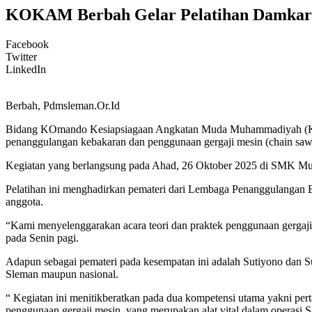
KOKAM Berbah Gelar Pelatihan Damkar d
Facebook
Twitter
LinkedIn
Berbah, Pdmsleman.Or.Id
Bidang KOmando Kesiapsiagaan Angkatan Muda Muhammadiyah (K
penanggulangan kebakaran dan penggunaan gergaji mesin (chain saw
Kegiatan yang berlangsung pada Ahad, 26 Oktober 2025 di SMK Muha
Pelatihan ini menghadirkan pemateri dari Lembaga Penanggulangan 
anggota.
“Kami menyelenggarakan acara teori dan praktek penggunaan gergaji
pada Senin pagi.
Adapun sebagai pemateri pada kesempatan ini adalah Sutiyono dan S
Sleman maupun nasional.
“ Kegiatan ini menitikberatkan pada dua kompetensi utama yakni pe
penggunaan gergaji mesin, yang merupakan alat vital dalam operasi 