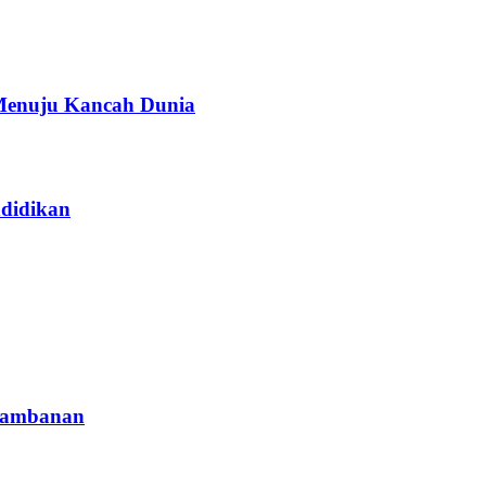
Menuju Kancah Dunia
didikan
Prambanan