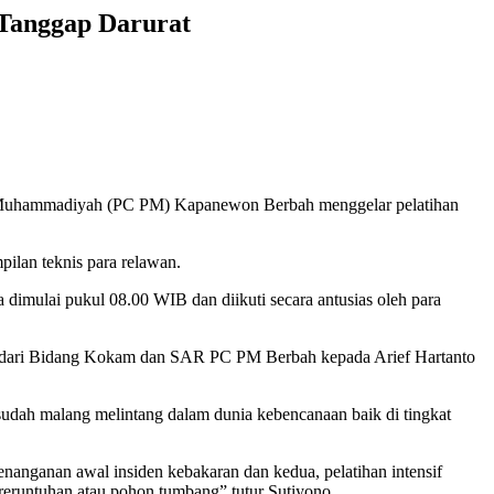
Tanggap Darurat
hammadiyah (PC PM) Kapanewon Berbah menggelar pelatihan
ilan teknis para relawan.
mulai pukul 08.00 WIB dan diikuti secara antusias oleh para
iana dari Bidang Kokam dan SAR PC PM Berbah kepada Arief Hartanto
udah malang melintang dalam dunia kebencanaan baik di tingkat
nanganan awal insiden kebakaran dan kedua, pelatihan intensif
reruntuhan atau pohon tumbang” tutur Sutiyono.