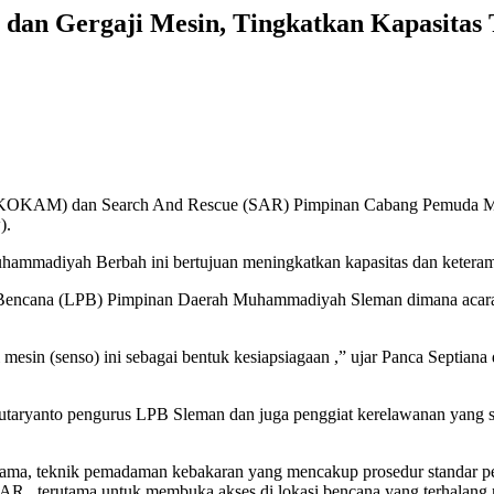
an Gergaji Mesin, Tingkatkan Kapasitas 
OKAM) dan Search And Rescue (SAR) Pimpinan Cabang Pemuda Mu
).
mmadiyah Berbah ini bertujuan meningkatkan kapasitas dan keteramp
Bencana (LPB) Pimpinan Daerah Muhammadiyah Sleman dimana acara di
 mesin (senso) ini sebagai bentuk kesiapsiagaan ,” ujar Panca Sept
utaryanto pengurus LPB Sleman dan juga penggiat kerelawanan yang s
rtama, teknik pemadaman kebakaran yang mencakup prosedur standar pe
SAR, terutama untuk membuka akses di lokasi bencana yang terhalang 