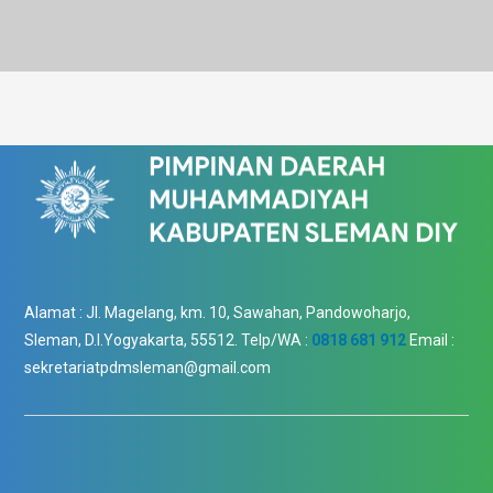
Alamat :
Jl. Magelang, km. 10, Sawahan, Pandowoharjo,
Sleman, D.I.Yogyakarta, 55512.
Telp/WA :
0818 681 912
Email :
sekretariatpdmsleman@gmail.com