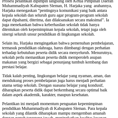
Prosesi pelantikan dipimpin langsung oleh Ketua Pimpinan Daerah
Muhammadiyah Kabupaten Sleman, H. Harjaka yang arahannya,
Harjaka menegaskan “pentingnya komunikasi yang baik antara
kepala sekolah dan seluruh guru agar program-program sekolah
dapat dipahami, diterima, dan dilaksanakan secara maksimal”. Ia
juga menekankan bahwa keberhasilan sekolah tidak hanya
ditentukan oleh kepemimpinan kepala sekolah, tetapi juga oleh
sinergi seluruh unsur pendidikan di lingkungan sekolah.
Selain itu, Harjaka mengingatkan bahwa pemenuhan pembelajaran,
termasuk pendidikan olahraga, harus diimbangi dengan perhatian
terhadap kebutuhan peserta didik secara menyeluruh. Menurutnya,
sekolah perlu memastikan peserta didik memperoleh asupan
makanan yang bergizi sebagai penunjang tumbuh kembang dan
prestasi belajar.
Tidak kalah penting, lingkungan belajar yang nyaman, aman, dan
mendukung proses pembelajaran juga harus menjadi perhatian
utama setiap sekolah. Dengan suasana belajar yang kondusif,
diharapkan peserta didik dapat berkembang secara optimal baik
dalam aspek akademik, karakter, maupun kesehatan.
Pelantikan ini menjadi momentum penguatan kepemimpinan
pendidikan Muhammadiyah di Kabupaten Sleman. Para kepala
sekolah yang dilantik diharapkan mampu mengemban amanah
dengan penuh tanggung jawab, meningkatkan kualitas layanan