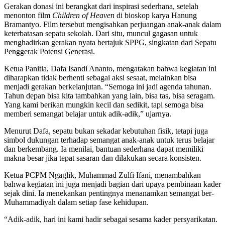
Gerakan donasi ini berangkat dari inspirasi sederhana, setelah
menonton film
Children of Heaven
di bioskop karya Hanung
Bramantyo. Film tersebut mengisahkan perjuangan anak-anak dalam
keterbatasan sepatu sekolah. Dari situ, muncul gagasan untuk
menghadirkan gerakan nyata bertajuk SPPG, singkatan dari Sepatu
Penggerak Potensi Generasi.
Ketua Panitia, Dafa Isandi Ananto, mengatakan bahwa kegiatan ini
diharapkan tidak berhenti sebagai aksi sesaat, melainkan bisa
menjadi gerakan berkelanjutan. “Semoga ini jadi agenda tahunan.
Tahun depan bisa kita tambahkan yang lain, bisa tas, bisa seragam.
Yang kami berikan mungkin kecil dan sedikit, tapi semoga bisa
memberi semangat belajar untuk adik-adik,” ujarnya.
Menurut Dafa, sepatu bukan sekadar kebutuhan fisik, tetapi juga
simbol dukungan terhadap semangat anak-anak untuk terus belajar
dan berkembang. Ia menilai, bantuan sederhana dapat memiliki
makna besar jika tepat sasaran dan dilakukan secara konsisten.
Ketua PCPM Ngaglik, Muhammad Zulfi Ifani, menambahkan
bahwa kegiatan ini juga menjadi bagian dari upaya pembinaan kader
sejak dini. Ia menekankan pentingnya menanamkan semangat ber-
Muhammadiyah dalam setiap fase kehidupan.
“Adik-adik, hari ini kami hadir sebagai sesama kader persyarikatan.