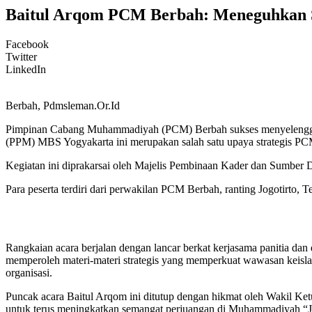
Baitul Arqom PCM Berbah: Meneguhkan
Facebook
Twitter
LinkedIn
Berbah, Pdmsleman.Or.Id
Pimpinan Cabang Muhammadiyah (PCM) Berbah sukses menyelenggara
(PPM) MBS Yogyakarta ini merupakan salah satu upaya strategis P
Kegiatan ini diprakarsai oleh Majelis Pembinaan Kader dan Sumber
Para peserta terdiri dari perwakilan PCM Berbah, ranting Jogotirto, T
Rangkaian acara berjalan dengan lancar berkat kerjasama panitia 
memperoleh materi-materi strategis yang memperkuat wawasan kei
organisasi.
Puncak acara Baitul Arqom ini ditutup dengan hikmat oleh Wakil K
untuk terus meningkatkan semangat perjuangan di Muhammadiyah “J