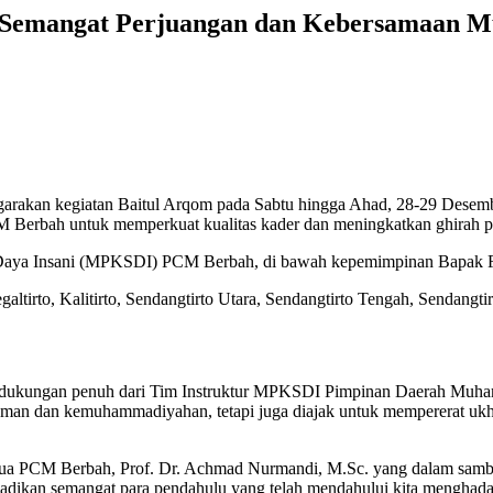
 Semangat Perjuangan dan Kebersamaan 
kan kegiatan Baitul Arqom pada Sabtu hingga Ahad, 28-29 Desembe
CM Berbah untuk memperkuat kualitas kader dan meningkatkan ghirah
 Daya Insani (MPKSDI) PCM Berbah, di bawah kepemimpinan Bapak Fad
egaltirto, Kalitirto, Sendangtirto Utara, Sendangtirto Tengah, Sendangt
dan dukungan penuh dari Tim Instruktur MPKSDI Pimpinan Daerah Muha
slaman dan kemuhammadiyahan, tetapi juga diajak untuk mempererat
etua PCM Berbah, Prof. Dr. Achmad Nurmandi, M.Sc. yang dalam sambu
adikan semangat para pendahulu yang telah mendahului kita menghad