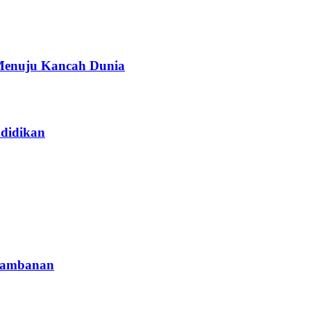
Menuju Kancah Dunia
didikan
Prambanan