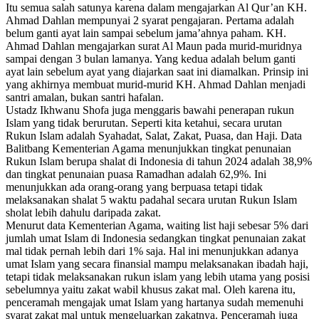
Itu semua salah satunya karena dalam mengajarkan Al Qur’an KH.
Ahmad Dahlan mempunyai 2 syarat pengajaran. Pertama adalah
belum ganti ayat lain sampai sebelum jama’ahnya paham. KH.
Ahmad Dahlan mengajarkan surat Al Maun pada murid-muridnya
sampai dengan 3 bulan lamanya. Yang kedua adalah belum ganti
ayat lain sebelum ayat yang diajarkan saat ini diamalkan. Prinsip ini
yang akhirnya membuat murid-murid KH. Ahmad Dahlan menjadi
santri amalan, bukan santri hafalan.
Ustadz Ikhwanu Shofa juga menggaris bawahi penerapan rukun
Islam yang tidak berurutan. Seperti kita ketahui, secara urutan
Rukun Islam adalah Syahadat, Salat, Zakat, Puasa, dan Haji. Data
Balitbang Kementerian Agama menunjukkan tingkat penunaian
Rukun Islam berupa shalat di Indonesia di tahun 2024 adalah 38,9%
dan tingkat penunaian puasa Ramadhan adalah 62,9%. Ini
menunjukkan ada orang-orang yang berpuasa tetapi tidak
melaksanakan shalat 5 waktu padahal secara urutan Rukun Islam
sholat lebih dahulu daripada zakat.
Menurut data Kementerian Agama, waiting list haji sebesar 5% dari
jumlah umat Islam di Indonesia sedangkan tingkat penunaian zakat
mal tidak pernah lebih dari 1% saja. Hal ini menunjukkan adanya
umat Islam yang secara finansial mampu melaksanakan ibadah haji,
tetapi tidak melaksanakan rukun islam yang lebih utama yang posisi
sebelumnya yaitu zakat wabil khusus zakat mal. Oleh karena itu,
penceramah mengajak umat Islam yang hartanya sudah memenuhi
syarat zakat mal untuk mengeluarkan zakatnya. Penceramah juga