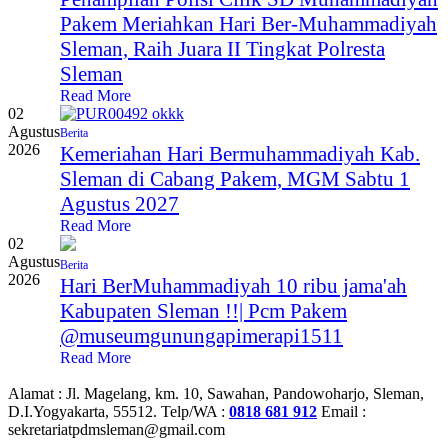
Pakem Meriahkan Hari Ber-Muhammadiyah
Sleman, Raih Juara II Tingkat Polresta
Sleman
Read More
02
Agustus
Berita
2026
Kemeriahan Hari Bermuhammadiyah Kab.
Sleman di Cabang Pakem, MGM Sabtu 1
Agustus 2027
Read More
02
Agustus
Berita
2026
Hari BerMuhammadiyah 10 ribu jama'ah
Kabupaten Sleman !!| Pcm Pakem
‪@museumgunungapimerapi1511‬
Read More
Alamat :
Jl. Magelang, km. 10, Sawahan, Pandowoharjo, Sleman,
D.I.Yogyakarta, 55512.
Telp/WA :
0818 681 912
Email :
sekretariatpdmsleman@gmail.com