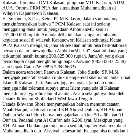
Kalasan, Pimpinan DMI Kalasan, pimpinan MUI Kalasan, AUM,
AUA, Ortom, PRM PRA dan simpatisan Muhammadiyah di
Wilayah Kapanewon Kalasan.
H. Sunandar, S.Psi., Ketua PCM Kalasan, dalam sambutannya
menginformasikan bahwa ” PCM Kalasan saat ini sedang
menggalang dana untuk pengadaan AmbulanMU senilai
255.000.000 rupiah. AmbulanMU ini akan sangat membantu
kegiatan sosial di wilayah Kapanewon Kalasan sehingga Ketua
PCM Kalasan mengajak jama’ah sekalian untuk bisa berkolaborasi
bersama dalam mewujudkan AmbulanMU ini”. Saat ini dana yang
terkumpul masih kurang 200.825.000 rupiah. Jama’ah yang akan
bersodaqoh dapat menghubungi bapak Aswino (0856 0037 2558)
atau bapak Catur (W. 0895 2268 6633).
Dalam acara tersebut, Panewu Kalasan, Joko Susilo, SP, M.Si.
mengajak jama’ah sekalian untuk mempererat silaturahmi antar umat
Islam di Kalasan. Pak Panewu juga mengajak jama’ah untuk
menjaga nilai toleransi supaya umat Islam yang ada di Kalasan
menjadi umat yg rohmatan lil alamin. Acara selanjutnya diisi oleh
Ustadz Ikhwanu Shofa dari PWM Jawa Tengah.
Ustadz Ikhwanu Shofa menyampaikan bahwa menurut catatan
Mbah Hadjid, salah satu murid KH Ahmad Dahlan, KH Ahmad
Dahlan selama hidup hanya mengajarkan sekitar 50 – 60 ayat Al
Qur’an. Padahal ayat Al Qur’an ada 6.200 ayat. Meskipun yang
KH. Ahmad Dahlan ajarkan cuman sedikit, tapi ternyata membuat
Muhammadiyah dan ‘Aisyiyah sebesar ini. Kenapa bisa demikian ?