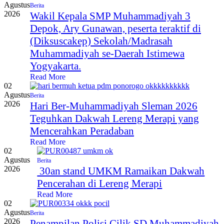
Agustus
Berita
2026
Wakil Kepala SMP Muhammadiyah 3
Depok, Ary Gunawan, peserta teraktif di
(Diksuscakep) Sekolah/Madrasah
Muhammadiyah se-Daerah Istimewa
Yogyakarta.
Read More
02
Agustus
Berita
2026
Hari Ber-Muhammadiyah Sleman 2026
Teguhkan Dakwah Lereng Merapi yang
Mencerahkan Peradaban
Read More
02
Agustus
Berita
2026
30an stand UMKM Ramaikan Dakwah
Pencerahan di Lereng Merapi
Read More
02
Agustus
Berita
2026
Penampilan Polisi Cilik SD Muhammadiyah