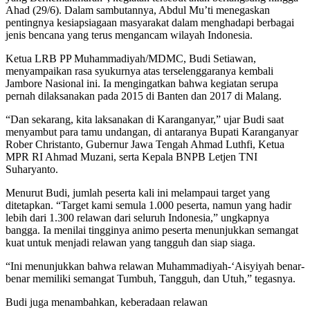
Ahad (29/6). Dalam sambutannya, Abdul Mu’ti menegaskan
pentingnya kesiapsiagaan masyarakat dalam menghadapi berbagai
jenis bencana yang terus mengancam wilayah Indonesia.
Ketua LRB PP Muhammadiyah/MDMC, Budi Setiawan,
menyampaikan rasa syukurnya atas terselenggaranya kembali
Jambore Nasional ini. Ia mengingatkan bahwa kegiatan serupa
pernah dilaksanakan pada 2015 di Banten dan 2017 di Malang.
“Dan sekarang, kita laksanakan di Karanganyar,” ujar Budi saat
menyambut para tamu undangan, di antaranya Bupati Karanganyar
Rober Christanto, Gubernur Jawa Tengah Ahmad Luthfi, Ketua
MPR RI Ahmad Muzani, serta Kepala BNPB Letjen TNI
Suharyanto.
Menurut Budi, jumlah peserta kali ini melampaui target yang
ditetapkan. “Target kami semula 1.000 peserta, namun yang hadir
lebih dari 1.300 relawan dari seluruh Indonesia,” ungkapnya
bangga. Ia menilai tingginya animo peserta menunjukkan semangat
kuat untuk menjadi relawan yang tangguh dan siap siaga.
“Ini menunjukkan bahwa relawan Muhammadiyah-‘Aisyiyah benar-
benar memiliki semangat Tumbuh, Tangguh, dan Utuh,” tegasnya.
Budi juga menambahkan, keberadaan relawan