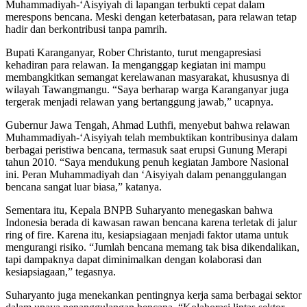
Muhammadiyah-‘Aisyiyah di lapangan terbukti cepat dalam
merespons bencana. Meski dengan keterbatasan, para relawan tetap
hadir dan berkontribusi tanpa pamrih.
Bupati Karanganyar, Rober Christanto, turut mengapresiasi
kehadiran para relawan. Ia menganggap kegiatan ini mampu
membangkitkan semangat kerelawanan masyarakat, khususnya di
wilayah Tawangmangu. “Saya berharap warga Karanganyar juga
tergerak menjadi relawan yang bertanggung jawab,” ucapnya.
Gubernur Jawa Tengah, Ahmad Luthfi, menyebut bahwa relawan
Muhammadiyah-‘Aisyiyah telah membuktikan kontribusinya dalam
berbagai peristiwa bencana, termasuk saat erupsi Gunung Merapi
tahun 2010. “Saya mendukung penuh kegiatan Jambore Nasional
ini. Peran Muhammadiyah dan ‘Aisyiyah dalam penanggulangan
bencana sangat luar biasa,” katanya.
Sementara itu, Kepala BNPB Suharyanto menegaskan bahwa
Indonesia berada di kawasan rawan bencana karena terletak di jalur
ring of fire. Karena itu, kesiapsiagaan menjadi faktor utama untuk
mengurangi risiko. “Jumlah bencana memang tak bisa dikendalikan,
tapi dampaknya dapat diminimalkan dengan kolaborasi dan
kesiapsiagaan,” tegasnya.
Suharyanto juga menekankan pentingnya kerja sama berbagai sektor