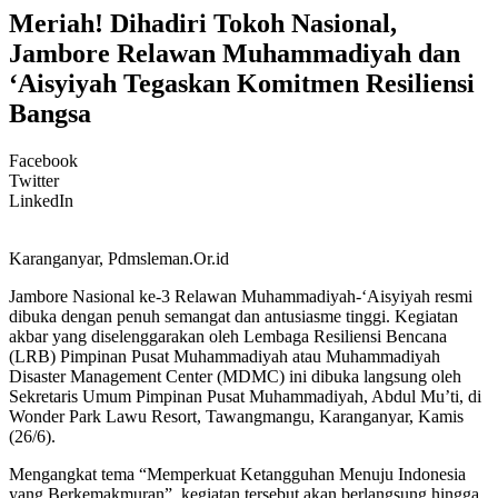
Meriah! Dihadiri Tokoh Nasional,
Jambore Relawan Muhammadiyah dan
‘Aisyiyah Tegaskan Komitmen Resiliensi
Bangsa
Facebook
Twitter
LinkedIn
Karanganyar, Pdmsleman.Or.id
Jambore Nasional ke-3 Relawan Muhammadiyah-‘Aisyiyah resmi
dibuka dengan penuh semangat dan antusiasme tinggi. Kegiatan
akbar yang diselenggarakan oleh Lembaga Resiliensi Bencana
(LRB) Pimpinan Pusat Muhammadiyah atau Muhammadiyah
Disaster Management Center (MDMC) ini dibuka langsung oleh
Sekretaris Umum Pimpinan Pusat Muhammadiyah, Abdul Mu’ti, di
Wonder Park Lawu Resort, Tawangmangu, Karanganyar, Kamis
(26/6).
Mengangkat tema “Memperkuat Ketangguhan Menuju Indonesia
yang Berkemakmuran”, kegiatan tersebut akan berlangsung hingga