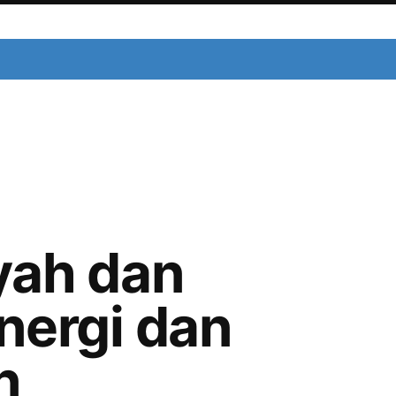
ah dan
nergi dan
n