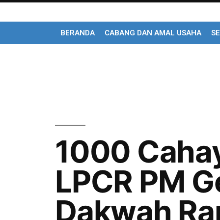
BERANDA
CABANG DAN AMAL USAHA
SE
1000 Caha
LPCR PM Ge
Dakwah Ra