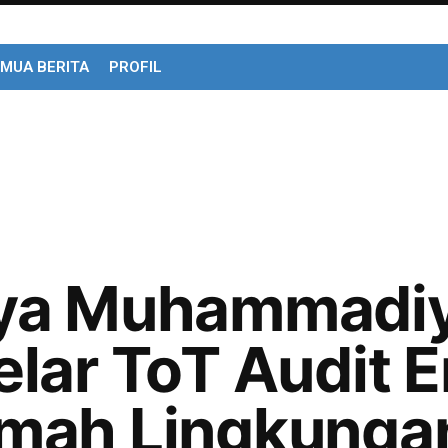
MUA BERITA
PROFIL
ya Muhammadiy
lar ToT Audit E
mah Lingkunga