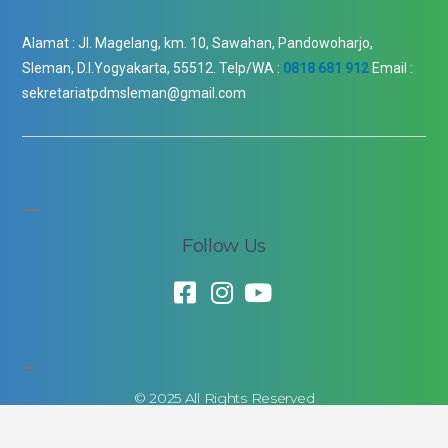
Alamat :
Jl. Magelang, km. 10, Sawahan, Pandowoharjo,
Sleman, D.I.Yogyakarta, 55512.
Telp/WA :
0818 681 912
Email :
sekretariatpdmsleman@gmail.com
Follow Us
© 2025 All Rights Reserved