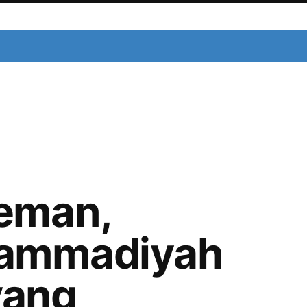
eman,
hammadiyah
yang