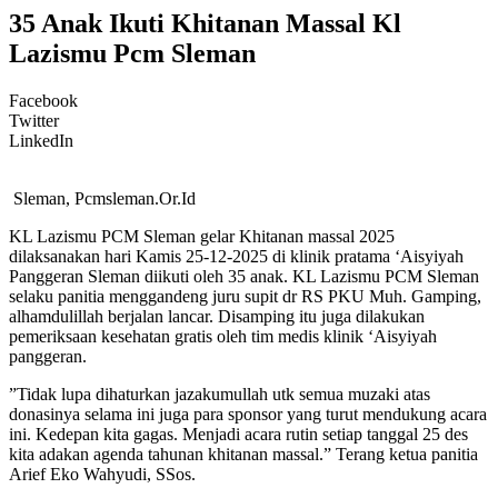
35 Anak Ikuti Khitanan Massal Kl
Lazismu Pcm Sleman
Facebook
Twitter
LinkedIn
Sleman, Pcmsleman.Or.Id
KL Lazismu PCM Sleman gelar Khitanan massal 2025
dilaksanakan hari Kamis 25-12-2025 di klinik pratama ‘Aisyiyah
Panggeran Sleman diikuti oleh 35 anak. KL Lazismu PCM Sleman
selaku panitia menggandeng juru supit dr RS PKU Muh. Gamping,
alhamdulillah berjalan lancar. Disamping itu juga dilakukan
pemeriksaan kesehatan gratis oleh tim medis klinik ‘Aisyiyah
panggeran.
”Tidak lupa dihaturkan jazakumullah utk semua muzaki atas
donasinya selama ini juga para sponsor yang turut mendukung acara
ini. Kedepan kita gagas. Menjadi acara rutin setiap tanggal 25 des
kita adakan agenda tahunan khitanan massal.” Terang ketua panitia
Arief Eko Wahyudi, SSos.