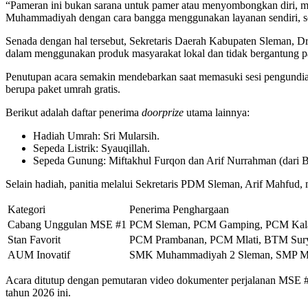
“Pameran ini bukan sarana untuk pamer atau menyombongkan diri, mel
Muhammadiyah dengan cara bangga menggunakan layanan sendiri, sep
Senada dengan hal tersebut, Sekretaris Daerah Kabupaten Sleman, D
dalam menggunakan produk masyarakat lokal dan tidak bergantung pa
Penutupan acara semakin mendebarkan saat memasuki sesi pengundia
berupa paket umrah gratis.
Berikut adalah daftar penerima
doorprize
utama lainnya:
Hadiah Umrah: Sri Mularsih.
Sepeda Listrik: Syauqillah.
Sepeda Gunung: Miftakhul Furqon dan Arif Nurrahman (dar
Selain hadiah, panitia melalui Sekretaris PDM Sleman, Arif Mahfud, 
Kategori
Penerima Penghargaan
Cabang Unggulan MSE #1
PCM Sleman, PCM Gamping, PCM Kal
Stan Favorit
PCM Prambanan, PCM Mlati, BTM Sur
AUM Inovatif
SMK Muhammadiyah 2 Sleman, SMP M
Acara ditutup dengan pemutaran video dokumenter perjalanan MSE
tahun 2026 ini.