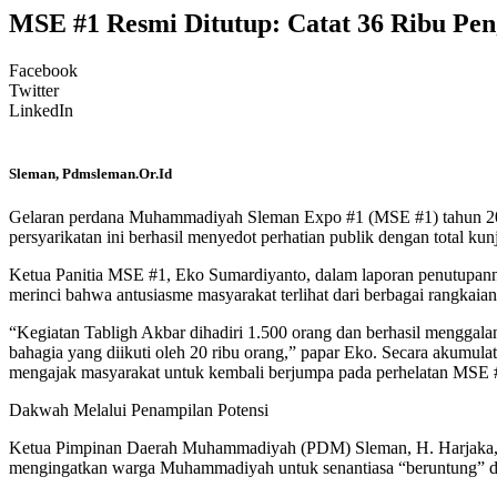
MSE #1 Resmi Ditutup: Catat 36 Ribu Pe
Facebook
Twitter
LinkedIn
Sleman, Pdmsleman.Or.Id
Gelaran perdana Muhammadiyah Sleman Expo #1 (MSE #1) tahun 2026 
persyarikatan ini berhasil menyedot perhatian publik dengan total k
Ketua Panitia MSE #1, Eko Sumardiyanto, dalam laporan penutupann
merinci bahwa antusiasme masyarakat terlihat dari berbagai rangkaian 
“Kegiatan Tabligh Akbar dihadiri 1.500 orang dan berhasil menggalan
bahagia yang diikuti oleh 20 ribu orang,” papar Eko. Secara akumulat
mengajak masyarakat untuk kembali berjumpa pada perhelatan MSE 
Dakwah Melalui Penampilan Potensi
Ketua Pimpinan Daerah Muhammadiyah (PDM) Sleman, H. Harjaka, S.Pd
mengingatkan warga Muhammadiyah untuk senantiasa “beruntung” de