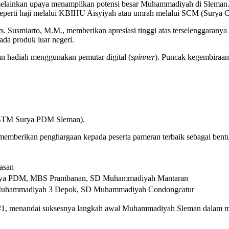
ainkan upaya menampilkan potensi besar Muhammadiyah di Sleman. Kita 
erti haji melalui KBIHU Aisyiyah atau umrah melalui SCM (Surya Cit
rs. Susmiarto, M.M., memberikan apresiasi tinggi atas terselenggara
da produk luar negeri.
n hadiah menggunakan pemutar digital (
spinner
). Puncak kegembiraan
i BTM Surya PDM Sleman).
memberikan penghargaan kepada peserta pameran terbaik sebagai bentuk
asan
ya PDM, MBS Prambanan, SD Muhammadiyah Mantaran
uhammadiyah 3 Depok, SD Muhammadiyah Condongcatur
 #1, menandai suksesnya langkah awal Muhammadiyah Sleman dalam 