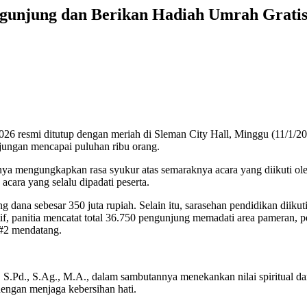
ngunjung dan Berikan Hadiah Umrah Grati
resmi ditutup dengan meriah di Sleman City Hall, Minggu (11/1/2026
unjungan mencapai puluhan ribu orang.
ya mengungkapkan rasa syukur atas semaraknya acara yang diikuti ol
acara yang selalu dipadati peserta.
g dana sebesar 350 juta rupiah. Selain itu, sarasehan pendidikan dii
if, panitia mencatat total 36.750 pengunjung memadati area pameran, pen
#2 mendatang.
., S.Ag., M.A., dalam sambutannya menekankan nilai spiritual dari k
ngan menjaga kebersihan hati.