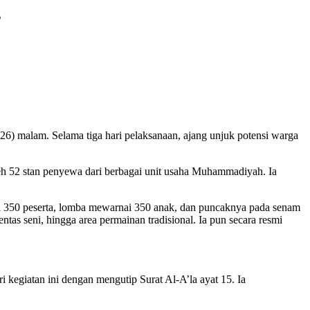
s
) malam. Selama tiga hari pelaksanaan, ajang unjuk potensi warga
eh 52 stan penyewa dari berbagai unit usaha Muhammadiyah. Ia
kuti 350 peserta, lomba mewarnai 350 anak, dan puncaknya pada senam
tas seni, hingga area permainan tradisional. Ia pun secara resmi
egiatan ini dengan mengutip Surat Al-A’la ayat 15. Ia