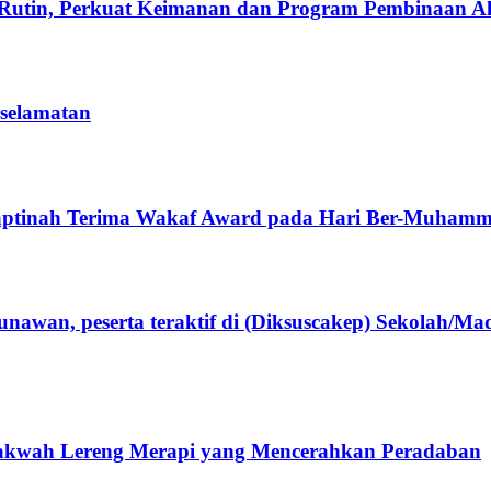
Rutin, Perkuat Keimanan dan Program Pembinaan A
eselamatan
aptinah Terima Wakaf Award pada Hari Ber-Muhamm
wan, peserta teraktif di (Diksuscakep) Sekolah/M
kwah Lereng Merapi yang Mencerahkan Peradaban