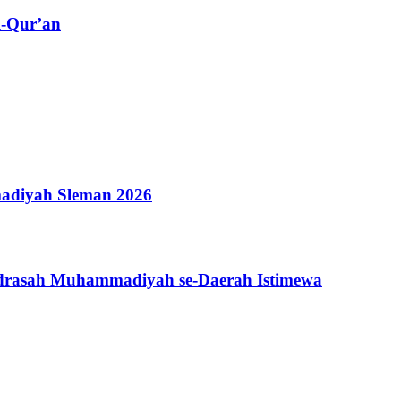
l-Qur’an
adiyah Sleman 2026
adrasah Muhammadiyah se-Daerah Istimewa