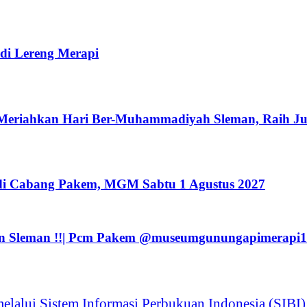
i Lereng Merapi
eriahkan Hari Ber-Muhammadiyah Sleman, Raih Juar
i Cabang Pakem, MGM Sabtu 1 Agustus 2027
 Sleman !!| Pcm Pakem ‪@museumgunungapimerapi1
alui Sistem Informasi Perbukuan Indonesia (SIBI)