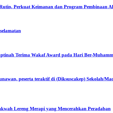
Rutin, Perkuat Keimanan dan Program Pembinaan A
eselamatan
aptinah Terima Wakaf Award pada Hari Ber-Muhamm
wan, peserta teraktif di (Diksuscakep) Sekolah/M
kwah Lereng Merapi yang Mencerahkan Peradaban