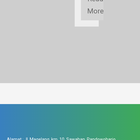
More
Alamat :
Jl. Magelang, km. 10, Sawahan, Pandowoharjo,