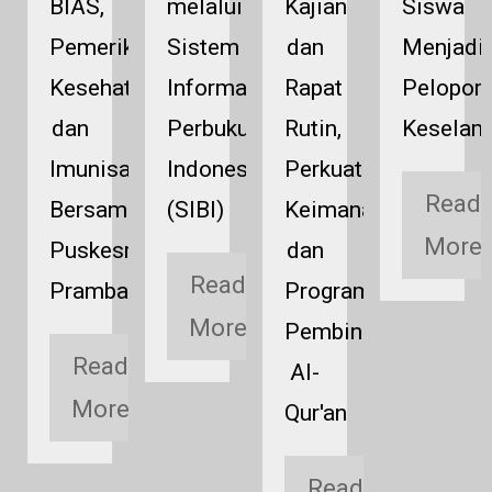
n
BIAS,
melalui
Kajian
Siswa
Pemeriksaan
Sistem
dan
Menjadi
g
Kesehatan,
Informasi
Rapat
Pelopor
,
dan
Perbukuan
Rutin,
Keselam
Imunisasi
Indonesia
Perkuat
Read
Bersama
(SIBI)
Keimanan
More
Puskesmas
dan
Read
us
Prambanan
Program
More
Pembinaan
Read
Al-
d
More
Qur'an
e
Read