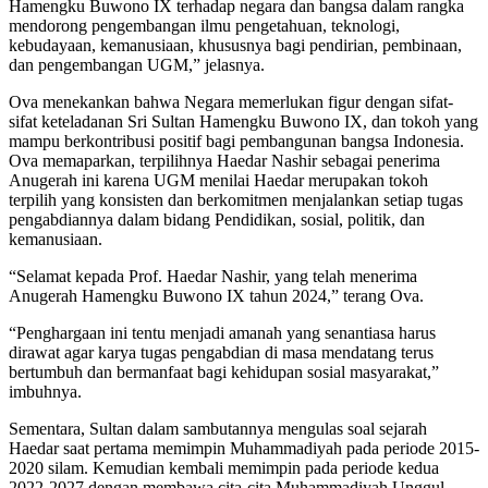
Hamengku Buwono IX terhadap negara dan bangsa dalam rangka
mendorong pengembangan ilmu pengetahuan, teknologi,
kebudayaan, kemanusiaan, khususnya bagi pendirian, pembinaan,
dan pengembangan UGM,” jelasnya.
Ova menekankan bahwa Negara memerlukan figur dengan sifat-
sifat keteladanan Sri Sultan Hamengku Buwono IX, dan tokoh yang
mampu berkontribusi positif bagi pembangunan bangsa Indonesia.
Ova memaparkan, terpilihnya Haedar Nashir sebagai penerima
Anugerah ini karena UGM menilai Haedar merupakan tokoh
terpilih yang konsisten dan berkomitmen menjalankan setiap tugas
pengabdiannya dalam bidang Pendidikan, sosial, politik, dan
kemanusiaan.
“Selamat kepada Prof. Haedar Nashir, yang telah menerima
Anugerah Hamengku Buwono IX tahun 2024,” terang Ova.
“Penghargaan ini tentu menjadi amanah yang senantiasa harus
dirawat agar karya tugas pengabdian di masa mendatang terus
bertumbuh dan bermanfaat bagi kehidupan sosial masyarakat,”
imbuhnya.
Sementara, Sultan dalam sambutannya mengulas soal sejarah
Haedar saat pertama memimpin Muhammadiyah pada periode 2015-
2020 silam. Kemudian kembali memimpin pada periode kedua
2022-2027 dengan membawa cita-cita Muhammadiyah Unggul-