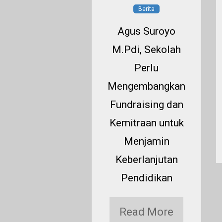
Berita
Berita
af Rp6 Miliar
Agus Suroyo
untuk
M.Pdi, Sekolah
hammadiyah,
Perlu
. Supraptinah
Mengembangkan
erima Wakaf
Fundraising dan
rd pada Hari
Kemitraan untuk
Ber-
Menjamin
hammadiyah
Keberlanjutan
leman 2026
Pendidikan
Read More
Read More