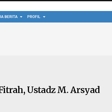
A BERITA
PROFIL
itrah, Ustadz M. Arsyad