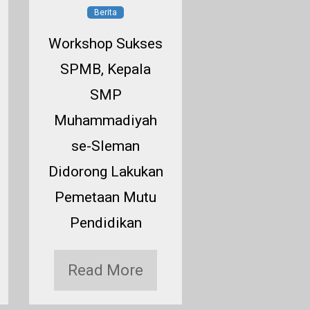
Berita
Berita
Workshop Sukses
BKS SM
SPMB, Kepala
Muhammadi
SMP
se-Sleman Pe
Muhammadiyah
Strategi S
se-Sleman
Melalui Anal
Didorong Lakukan
Sosial Seko
Pemetaan Mutu
Read Mor
Pendidikan
Read More