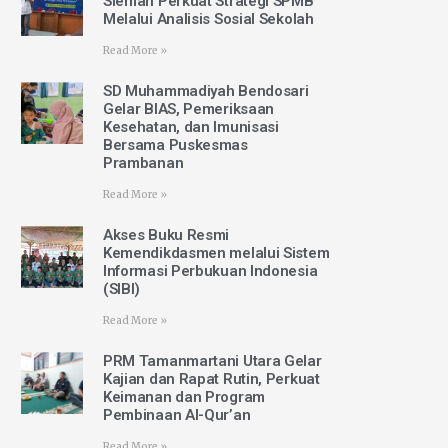
Sleman Perkuat Strategi SPMB
Melalui Analisis Sosial Sekolah
Read More »
SD Muhammadiyah Bendosari
Gelar BIAS, Pemeriksaan
Kesehatan, dan Imunisasi
Bersama Puskesmas
Prambanan
Read More »
Akses Buku Resmi
Kemendikdasmen melalui Sistem
Informasi Perbukuan Indonesia
(SIBI)
Read More »
PRM Tamanmartani Utara Gelar
Kajian dan Rapat Rutin, Perkuat
Keimanan dan Program
Pembinaan Al-Qur’an
Read More »