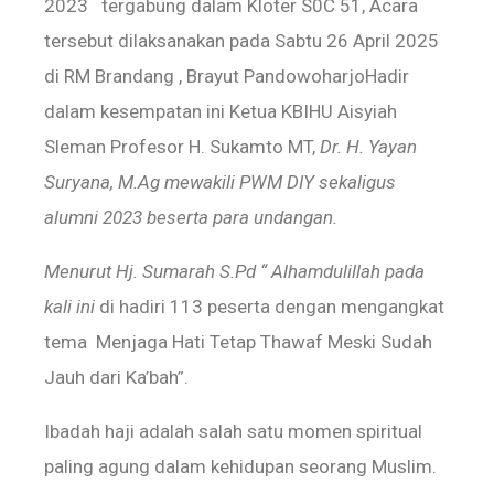
2023 tergabung dalam Kloter S0C 51, Acara
tersebut dilaksanakan pada Sabtu 26 April 2025
di RM Brandang , Brayut Pandowoharjo‎Hadir
dalam kesempatan ini Ketua KBIHU Aisyiah
Sleman Profesor H. Sukamto MT,
Dr. H. Yayan
Suryana, M.Ag mewakili PWM DIY sekaligus
alumni 2023 beserta para undangan.
Menurut Hj. Sumarah S.Pd “ Alhamdulillah pada
kali ini
di hadiri 113 peserta dengan mengangkat
tema ‎Menjaga Hati Tetap Thawaf Meski Sudah
Jauh dari Ka’bah”.
‎Ibadah haji adalah salah satu momen spiritual
paling agung dalam kehidupan seorang Muslim.