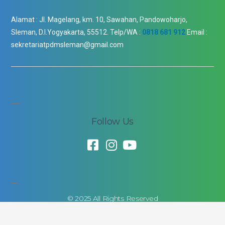
Alamat :
Jl. Magelang, km. 10, Sawahan, Pandowoharjo,
Sleman, D.I.Yogyakarta, 55512.
Telp/WA :
0818 681 912
Email :
sekretariatpdmsleman@gmail.com
Follow Us
© 2025 All Rights Reserved