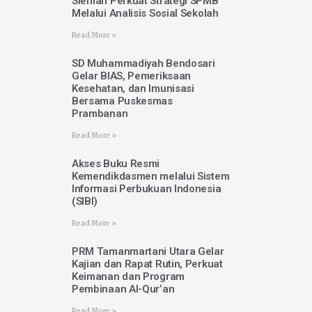
Sleman Perkuat Strategi SPMB
Melalui Analisis Sosial Sekolah
Read More »
SD Muhammadiyah Bendosari
Gelar BIAS, Pemeriksaan
Kesehatan, dan Imunisasi
Bersama Puskesmas
Prambanan
Read More »
Akses Buku Resmi
Kemendikdasmen melalui Sistem
Informasi Perbukuan Indonesia
(SIBI)
Read More »
PRM Tamanmartani Utara Gelar
Kajian dan Rapat Rutin, Perkuat
Keimanan dan Program
Pembinaan Al-Qur’an
Read More »