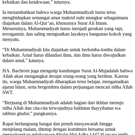
kebaikan dan ketakwaan,” tuturnya.
Ia menambahkan bahwa warga Muhammadiyah harus terus
menghidupkan semangat amar makruf nahi mungkar sebagaimana
diajarkan dalam Al-Qur’an, khususnya Surat Ali Imran.
Menurutnya, Muhammadiyah harus menjadi gerakan yang rapi,
terorganisir, dan saling menguatkan layaknya bangunan kokoh yang
menyatu.
“Di Muhammadiyah kita diajarkan untuk berlomba-lomba dalam
kebaikan. Amal harus dilandasi ilmu, dan ilmu harus diwujudkan
dalam amal,” katanya.
HA. Bachroni juga mengutip kandungan Surat Al-Mujadalah bahwa
Allah akan mengangkat derajat orang-orang yang berilmu. Karena
itu, warga Muhammadiyah diharapkan terus belajar, mengamalkan
ajaran Islam, serta bergembira dalam perjuangan mencari ridha Allah
SWT.
“Berjuang di Muhammadiyah adalah bagian dari ikhtiar menuju
ridha Allah dan cita-cita terwujudnya baldatun thayyibatun wa
rabbun ghafur,” pungkasnya.
Rapat berlangsung hangat dan penuh musyawarah hingga
menjelang malam, ditutup dengan komitmen bersama untuk
menyukseskan pelaksanaan Sholat Idul Adha 1447 H secara tertib,