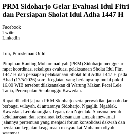
PRM Sidoharjo Gelar Evaluasi Idul Fitri
dan Persiapan Sholat Idul Adha 1447 H
Facebook
Twitter
LinkedIn
Turi, Pdmsleman.Or.Id
Pimpinan Ranting Muhammadiyah (PRM) Sidoharjo menggelar
rapat koordinasi sekaligus evaluasi pelaksanaan Sholat Idul Fitri
1447 H dan persiapan pelaksanaan Sholat Idul Adha 1447 H pada
Ahad (17/5/2026) sore. Kegiatan yang berlangsung mulai pukul
16.00 WIB tersebut dilaksanakan di Warung Makan Pecel Lele
Tania, Perempatan Selobonggo Kawedan.
Rapat dihadiri jajaran PRM Sidoharjo serta perwakilan jamaah dari
berbagai wilayah, di antaranya Sidoharjo, Ngaglik, Ngablak,
Kawedan, Ledoknongko, Tepan, dan Ngentak. Suasana penuh
kekeluargaan dan semangat kebersamaan tampak mewarnai
jalannya pertemuan yang menjadi forum konsolidasi dakwah dan
persiapan kegiatan keagamaan masyarakat Muhammadiyah
setempat.