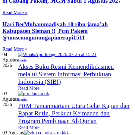
di Cabang Pakem, MGM Sabtu 1 Agustus 2027
Read More »
Hari BerMuhammadiyah 10 ribu jama’ah
Kabupaten Sleman !!| Pcm Pakem
‪@museumgunungapimerapi1511‬
Read More »
04
Agustus
Berita
2026
Akses Buku Resmi Kemendikdasmen
melalui Sistem Informasi Perbukuan
Indonesia (SIBI)
Read More
03
Agustus
Berita
2026
PRM Tamanmartani Utara Gelar Kajian dan
Rapat Rutin, Perkuat Keimanan dan
Program Pembinaan Al-Qur'an
Read More
03 Agustus