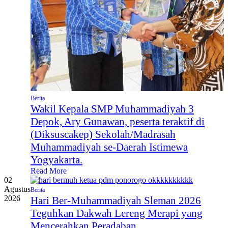
Berita
Wakil Kepala SMP Muhammadiyah 3
Depok, Ary Gunawan, peserta teraktif di
(Diksuscakep) Sekolah/Madrasah
Muhammadiyah se-Daerah Istimewa
Yogyakarta.
Read More
02
Agustus
Berita
2026
Hari Ber-Muhammadiyah Sleman 2026
Teguhkan Dakwah Lereng Merapi yang
Mencerahkan Peradaban